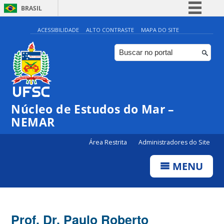
BRASIL
Simplifique!
ACESSIBILIDADE
ALTO CONTRASTE
MAPA DO SITE
Comunica BR
Participe
Acesso à informação
Legislação
Núcleo de Estudos do Mar –
Canais
NEMAR
Área Restrita
Administradores do Site
MENU
Prof. Dr. Paulo Roberto