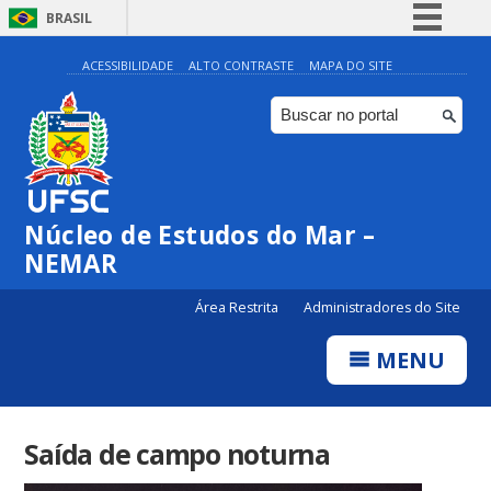
BRASIL
Simplifique!
ACESSIBILIDADE
ALTO CONTRASTE
MAPA DO SITE
Comunica BR
Participe
Acesso à informação
Legislação
Núcleo de Estudos do Mar –
Canais
NEMAR
Área Restrita
Administradores do Site
MENU
Saída de campo noturna