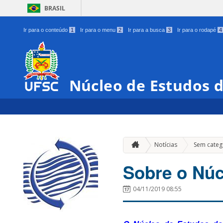
BRASIL
Ir para o conteúdo
1
Ir para o menu
2
Ir para a busca
3
Ir para o rodapé
4
Núcleo de Estudos 
Notícias
Sem categ
Sobre o Núc
04/11/2019 08:55