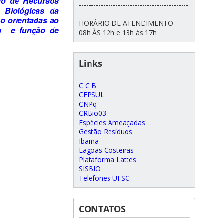
ão de Recursos
---------------------------------------------
 Biológicas da
--
o orientadas ao
HORÁRIO DE ATENDIMENTO
ra
e função de
08h ÀS 12h e 13h às 17h
Links
C C B
CEPSUL
CNPq
CRBio03
Espécies Ameaçadas
Gestão Resíduos
Ibama
Lagoas Costeiras
Plataforma Lattes
SISBIO
Telefones UFSC
CONTATOS